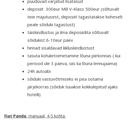
puuduvad varjatud lisatasud
deposiit 300eur MB V-Klass 500eur (sõltuvalt
teie majutusest, deposiit tagastatakse koheselt
peale sõiduki tagastust)
täiskindlustus ja ilma deposiidita sõltuvalt
sõidukist 6-10eur päev
hinnad sisaldavad liikluskindlustust
tasuta kohaletoimetamine lõuna piirkonnas ( kui
periood üle 3 päeva, siis ka lõuna lennujaama)
24h autoabi
sõiduki vastuvõtmiseks ei pea ootama
järjekorras (sõiduk tuuakse kokkulepitud ajaks
hotelli)
Fiat Panda
, manuaal, 4-5 kohta
.