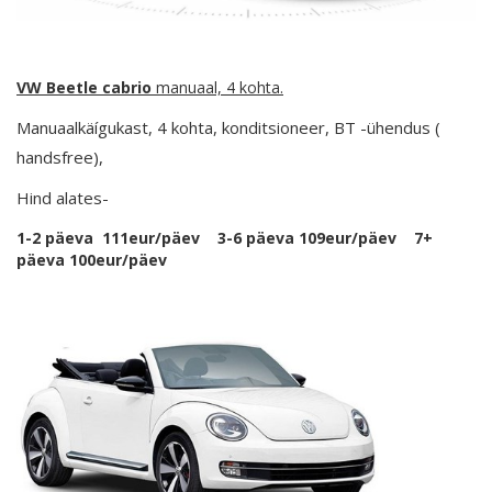
VW Beetle cabrio
manuaal, 4 kohta.
Manuaalkäígukast, 4 kohta, konditsioneer, BT -ühendus (
handsfree),
Hind alates-
1-2 päeva 111eur/päev 3-6 päeva 109eur/päev 7+
päeva 100eur/päev