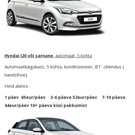
Hyndai I20
või sarnane
, automaat, 5 kohta
Automaatkäigukast, 5 kohta, konditsioneer, BT -ühendus (
handsfree).
Hind alates-
1 päev 65eur/päev 2-6 päeva 52eur/päev 7-10 päeva
44eur/päev 10+ päeva küsi pakkumist