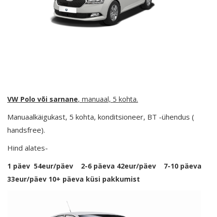
VW Polo
või sarnane
, manuaal, 5 kohta.
Manuaalkäigukast, 5 kohta, konditsioneer, BT -ühendus (
handsfree).
Hind alates-
1 päev 54eur/päev 2-6 päeva 42eur/päev 7-10 päeva
33eur/päev 10+ päeva küsi pakkumist