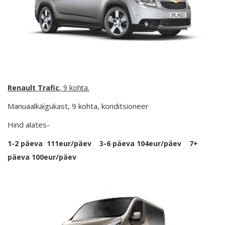
Renault Trafic
, 9 kohta.
Manuaalkäígukast, 9 kohta, konditsioneer
Hind alates-
1-2 päeva 111eur/päev 3-6 päeva 104eur/päev 7+
päeva 100eur/päev