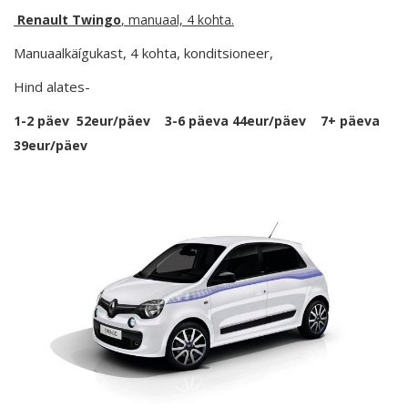
Renault Twingo
, manuaal, 4 kohta.
Manuaalkäígukast, 4 kohta, konditsioneer,
Hind alates-
1-2 päev 52eur/päev 3-6 päeva 44eur/päev 7+ päeva
39eur/päev