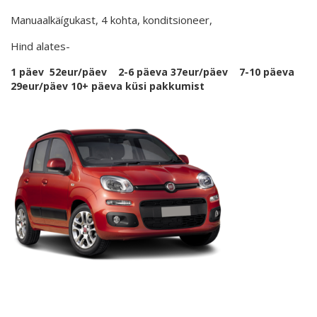
Manuaalkäígukast, 4 kohta, konditsioneer,
Hind alates-
1 päev 52eur/päev 2-6 päeva 37eur/päev 7-10 päeva
29eur/päev 10+ päeva küsi pakkumist