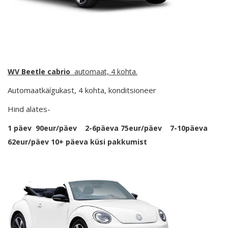
WV Beetle cabrio
automaat, 4 kohta.
Automaatkäígukast, 4 kohta, konditsioneer
Hind alates-
1 päev 90eur/päev 2-6päeva 75eur/päev 7-10päeva
62eur/päev 10+ päeva küsi pakkumist