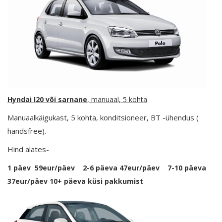
Hyndai I20
või sarnane
, manuaal, 5 kohta
Manuaalkäigukast, 5 kohta, konditsioneer, BT -ühendus (
handsfree).
Hind alates-
1 päev 59eur/päev 2-6 päeva 47eur/päev 7-10 päeva
37eur/päev 10+ päeva küsi pakkumist