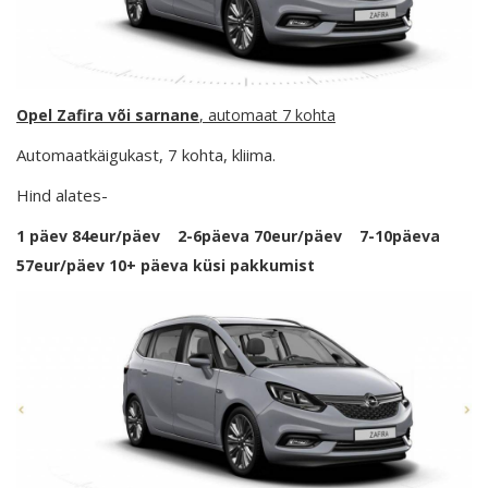
Opel Zafira või sarnane
, automaat 7 kohta
Automaatkäigukast, 7 kohta, kliima.
Hind alates-
1 päev 84eur/päev 2-6päeva 70eur/päev 7-10päeva
57eur/päev 10+ päeva küsi pakkumist