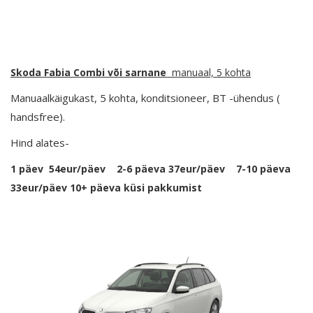
Skoda Fabia Combi või sarnane
manuaal, 5 kohta
Manuaalkäigukast, 5 kohta, konditsioneer,
BT -ühendus (
handsfree)
.
Hind alates-
1 päev 54eur/päev 2-6 päeva 37eur/päev 7-10 päeva
33eur/päev 10+ päeva küsi pakkumist