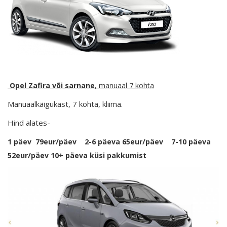
Opel Zafira või sarnane
, manuaal 7 kohta
Manuaalkäigukast, 7 kohta, kliima.
Hind alates-
1 päev 79eur/päev 2-6 päeva 65eur/päev 7-10 päeva
52eur/päev 10+ päeva küsi pakkumist