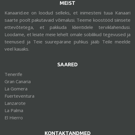
MEIST
Kanaarid.ee on loodud selleks, et inimesteni tuua Kanaari
saarte poolt pakutavaid võimalusi. Teeme koostööd siinsete
ettevõtetega, et pakkuda klientidele terviklahendusi.
Loodame, et leiate meie lehelt omale sobilikud tegevused ja
teenused ja Teie suurepärane puhkus jääb Teile meelde
veel kauaks.
SAARED
Tenerife
Gran Canaria
La Gomera
Fuerteventura
Lanzarote
La Palma
El Hierro
KONTAKTANDMED