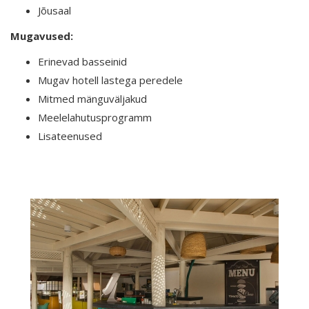
Jõusaal
Mugavused:
Erinevad basseinid
Mugav hotell lastega peredele
Mitmed mänguväljakud
Meelelahutusprogramm
Lisateenused