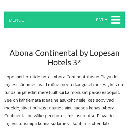
EST
MENÜÜ
Abona Continental by Lopesan
Hotels 3*
Lopesani hotellide hotell Abora Continental asub Playa del
Inglési südames, vaid mõne meetri kaugusel merest, kus on
tunda nii jahedat meretuult kui ka mõnusat päikesesoojust.
See on kahtlemata ideaalne asukoht neile, kes soovivad
meeldejäävat puhkust nautida ainulaadses kohas. Abora
Continental on väike perehotell, mis asub otse Playa del
Inglési turismipiirkonna südames - koht, mis ühendab