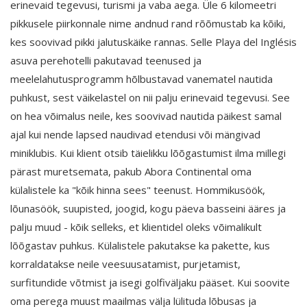
erinevaid tegevusi, turismi ja vaba aega. Üle 6 kilomeetri
pikkusele piirkonnale nime andnud rand rõõmustab ka kõiki,
kes soovivad pikki jalutuskäike rannas. Selle Playa del Inglésis
asuva perehotelli pakutavad teenused ja
meelelahutusprogramm hõlbustavad vanematel nautida
puhkust, sest väikelastel on nii palju erinevaid tegevusi. See
on hea võimalus neile, kes soovivad nautida päikest samal
ajal kui nende lapsed naudivad etendusi või mängivad
miniklubis. Kui klient otsib täielikku lõõgastumist ilma millegi
pärast muretsemata, pakub Abora Continental oma
külalistele ka "kõik hinna sees" teenust. Hommikusöök,
lõunasöök, suupisted, joogid, kogu päeva basseini ääres ja
palju muud - kõik selleks, et klientidel oleks võimalikult
lõõgastav puhkus. Külalistele pakutakse ka pakette, kus
korraldatakse neile veesuusatamist, purjetamist,
surfitundide võtmist ja isegi golfiväljaku pääset. Kui soovite
oma perega muust maailmas välja lülituda lõbusas ja