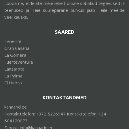
Loodame, et leiate meie lehelt omale sobilikud tegevused ja
teenused ja Teie suurepärane puhkus jääb Teile meelde
veel kauaks.
SAARED
Tenerife
Gran Canaria
La Gomera
Fuerteventura
Lanzarote
La Palma
El Hierro
KONTAKTANDMED
kanaarid.ee
Kontakttelefon: +372 5226947 Kontakttelefon: +34
604120073
E-post: info@kanaarid.ee