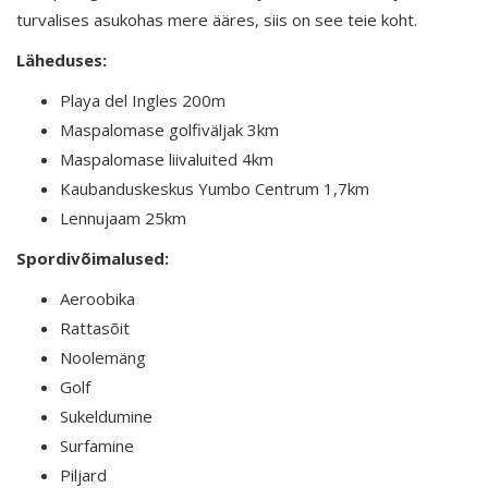
turvalises asukohas mere ääres, siis on see teie koht.
Läheduses:
Playa del Ingles 200m
Maspalomase golfiväljak 3km
Maspalomase liivaluited 4km
Kaubanduskeskus Yumbo Centrum 1,7km
Lennujaam 25km
Spordivõimalused:
Aeroobika
Rattasõit
Noolemäng
Golf
Sukeldumine
Surfamine
Piljard