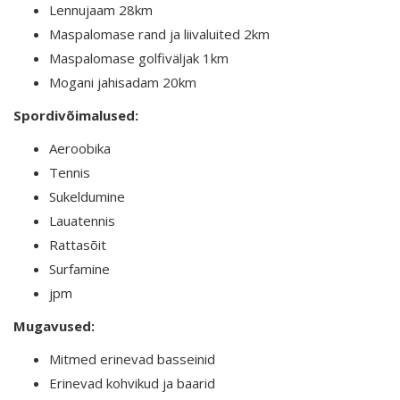
Lennujaam 28km
Maspalomase rand ja liivaluited 2km
Maspalomase golfiväljak 1km
Mogani jahisadam 20km
Spordivõimalused:
Aeroobika
Tennis
Sukeldumine
Lauatennis
Rattasõit
Surfamine
jpm
Mugavused:
Mitmed erinevad basseinid
Erinevad kohvikud ja baarid