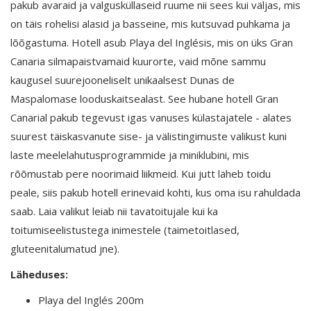
pakub avaraid ja valgusküllaseid ruume nii sees kui väljas, mis
on täis rohelisi alasid ja basseine, mis kutsuvad puhkama ja
lõõgastuma. Hotell asub Playa del Inglésis, mis on üks Gran
Canaria silmapaistvamaid kuurorte, vaid mõne sammu
kaugusel suurejooneliselt unikaalsest Dunas de
Maspalomase looduskaitsealast. See hubane hotell Gran
Canarial pakub tegevust igas vanuses külastajatele - alates
suurest täiskasvanute sise- ja välistingimuste valikust kuni
laste meelelahutusprogrammide ja miniklubini, mis
rõõmustab pere noorimaid liikmeid. Kui jutt läheb toidu
peale, siis pakub hotell erinevaid kohti, kus oma isu rahuldada
saab. Laia valikut leiab nii tavatoitujale kui ka
toitumiseelistustega inimestele (taimetoitlased,
gluteenitalumatud jne).
Läheduses:
Playa del Inglés 200m