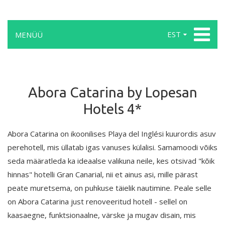
EST
MENÜÜ
Abora Catarina by Lopesan
Hotels 4*
Abora Catarina on ikoonilises Playa del Inglési kuurordis asuv
perehotell, mis üllatab igas vanuses külalisi. Samamoodi võiks
seda määratleda ka ideaalse valikuna neile, kes otsivad "kõik
hinnas" hotelli Gran Canarial, nii et ainus asi, mille pärast
peate muretsema, on puhkuse täielik nautimine. Peale selle
on Abora Catarina just renoveeritud hotell - sellel on
kaasaegne, funktsionaalne, värske ja mugav disain, mis