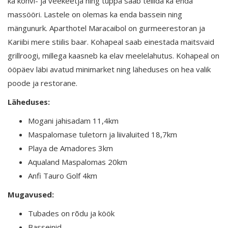
ka kohvi- ja veekeetja ning tuppa saab tellida ka enda
massööri. Lastele on olemas ka enda bassein ning
mängunurk. Aparthotel Maracaibol on gurmeerestoran ja
Kariibi mere stiilis baar. Kohapeal saab einestada maitsvaid
grillroogi, millega kaasneb ka elav meelelahutus. Kohapeal on
ööpäev läbi avatud minimarket ning läheduses on hea valik
poode ja restorane.
Läheduses:
Mogani jahisadam 11,4km
Maspalomase tuletorn ja liivaluited 18,7km
Playa de Amadores 3km
Aqualand Maspalomas 20km
Anfi Tauro Golf 4km
Mugavused:
Tubades on rõdu ja köök
Basseinid