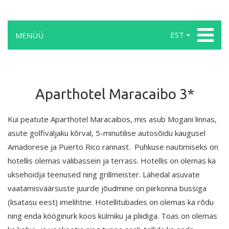
EST
MENÜÜ
Aparthotel Maracaibo 3*
Kui peatute Aparthotel Maracaibos, mis asub Mogani linnas,
asute golfiväljaku kõrval, 5-minutilise autosõidu kaugusel
Amadorese ja Puerto Rico rannast. Puhkuse nautimiseks on
hotellis olemas välibassein ja terrass. Hotellis on olemas ka
uksehoidja teenused ning grillmeister. Lähedal asuvate
vaatamisväärsuste juurde jõudmine on piirkonna bussiga
(lisatasu eest) imelihtne. Hotellitubades on olemas ka rõdu
ning enda kööginurk koos külmiku ja pliidiga. Toas on olemas