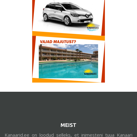
MEIST
Kanaarid.ee on loodud selleks, et inimesteni tuua Kanaari