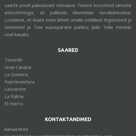
saarte poolt pakutavaid võimalusi. Teeme koostööd siinsete
ettevõtetega, et pakkuda klientidele terviklahendusi.
Loodame, et leiate meie lehelt omale sobilikud tegevused ja
teenused ja Teie suurepärane puhkus jääb Teile meelde
veel kauaks.
SAARED
Tenerife
Gran Canaria
La Gomera
Fuerteventura
Lanzarote
La Palma
El Hierro
KONTAKTANDMED
kanaarid.ee