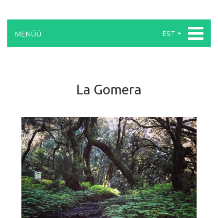
EST
MENÜÜ
La Gomera