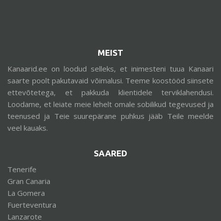
MEIST
Kanaarid.ee on loodud selleks, et inimesteni tuua Kanaari
saarte poolt pakutavaid võimalusi. Teeme koostööd siinsete
ettevõtetega, et pakkuda klientidele terviklahendusi.
Loodame, et leiate meie lehelt omale sobilikud tegevused ja
teenused ja Teie suurepärane puhkus jääb Teile meelde
veel kauaks.
SAARED
Tenerife
Gran Canaria
La Gomera
Fuerteventura
Lanzarote